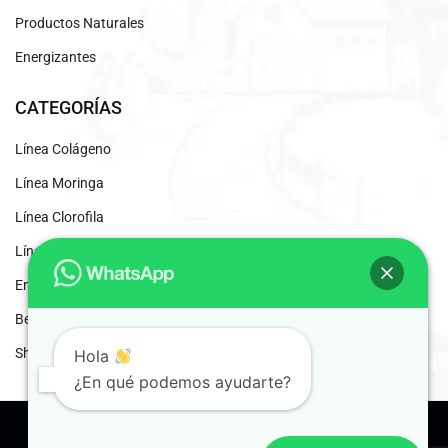
Productos Naturales
Energizantes
CATEGORÍAS
Línea Colágeno
Línea Moringa
Línea Clorofila
Línea Desintoxicantes
Energizante Natural
Beneficios del Café Liofilizado
Shaddai Inscripción
Hola
¿En qué podemos ayudarte?
© 2024 Shaddai. Distribuidores Independientes.