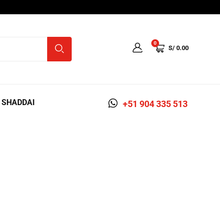
0
S/
0.00
A SHADDAI
+51 904 335 513