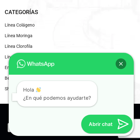
CATEGORÍAS
Línea Colágeno
Línea Moringa
Línea Clorofila
Línea Desintoxicantes
Energizante Natural
Beneficios del Café Liofilizado
Shaddai Inscripción
Hola
¿En qué podemos ayudarte?
© 2024 Shaddai. Distribuidores Independientes.
Abrir chat