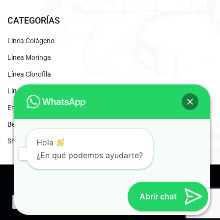
CATEGORÍAS
Línea Colágeno
Línea Moringa
Línea Clorofila
Línea Desintoxicantes
Energizante Natural
Beneficios del Café Liofilizado
Shaddai Inscripción
Hola
¿En qué podemos ayudarte?
© 2024 Shaddai. Distribuidores Independientes.
Abrir chat