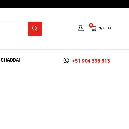
0
S/
0.00
A SHADDAI
+51 904 335 513