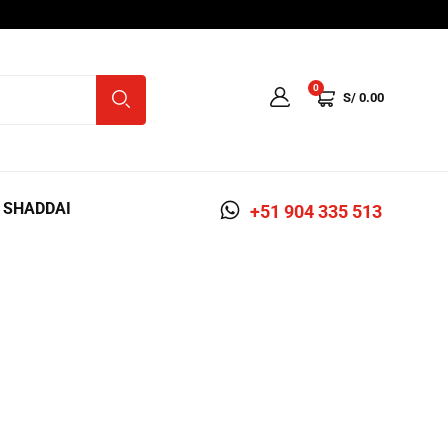
0
S/
0.00
A SHADDAI
+51 904 335 513