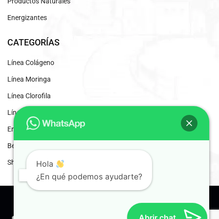
Productos Naturales
Energizantes
CATEGORÍAS
Línea Colágeno
Línea Moringa
Línea Clorofila
Línea Desintoxicantes
Energizante Natural
Beneficios del Café Liofilizado
Shaddai Inscripción
Hola
¿En qué podemos ayudarte?
© 2024 Shaddai. Distribuidores Independientes.
Abrir chat