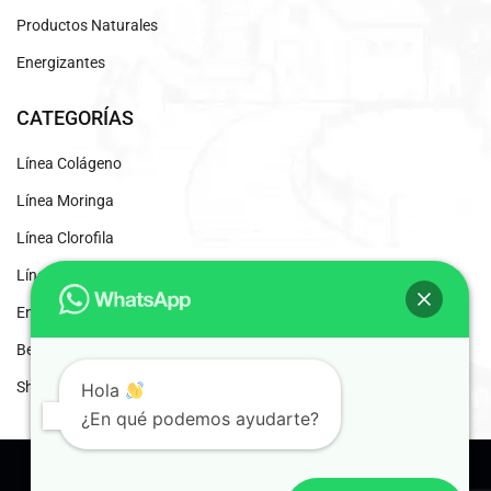
Productos Naturales
Energizantes
CATEGORÍAS
Línea Colágeno
Línea Moringa
Línea Clorofila
Línea Desintoxicantes
Energizante Natural
Beneficios del Café Liofilizado
Shaddai Inscripción
Hola
¿En qué podemos ayudarte?
© 2024 Shaddai. Distribuidores Independientes.