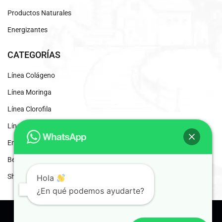
Productos Naturales
Energizantes
CATEGORÍAS
Línea Colágeno
Línea Moringa
Línea Clorofila
Línea Desintoxicantes
Energizante Natural
Beneficios del Café Liofilizado
Shaddai Inscripción
Hola
¿En qué podemos ayudarte?
© 2024 Shaddai. Distribuidores Independientes.