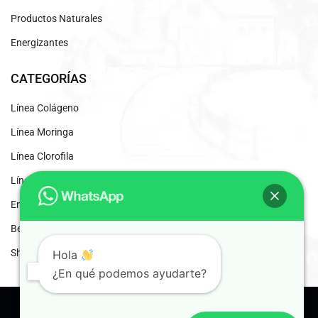
Productos Naturales
Energizantes
CATEGORÍAS
Línea Colágeno
Línea Moringa
Línea Clorofila
Línea Desintoxicantes
Energizante Natural
Beneficios del Café Liofilizado
Shaddai Inscripción
Hola
¿En qué podemos ayudarte?
© 2024 Shaddai. Distribuidores Independientes.