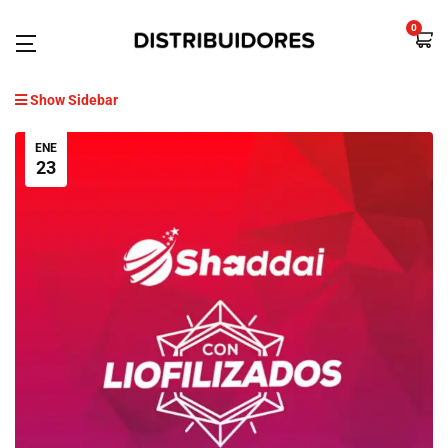
0
Show Sidebar
ENE
23