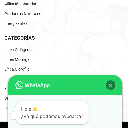
Afiliación Shaddai
Productos Naturales
Energizantes
CATEGORÍAS
Línea Colágeno
Línea Moringa
Línea Clorofila
Línea Desintoxicantes
Energizante Natural
Beneficios del Café Liofilizado
Shaddai Inscripción
Hola
¿En qué podemos ayudarte?