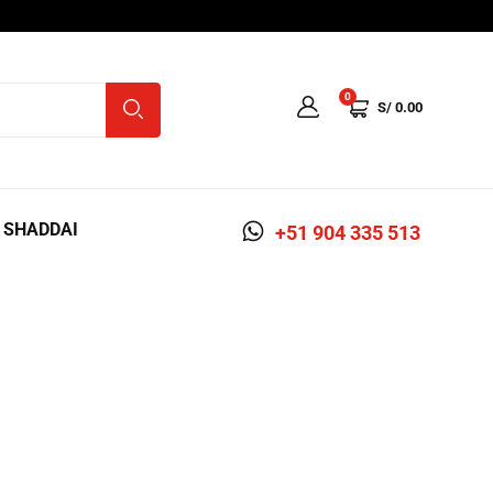
0
S/
0.00
A SHADDAI
+51 904 335 513