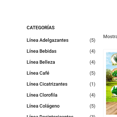
CATEGORÍAS
Mostra
Línea Adelgazantes
5
Línea Bebidas
4
Línea Belleza
4
Línea Café
5
Línea Cicatrizantes
1
Línea Clorofila
4
Línea Colágeno
5
Línea Desintoxicantes
3