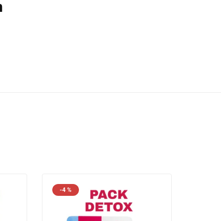
n
-4 %