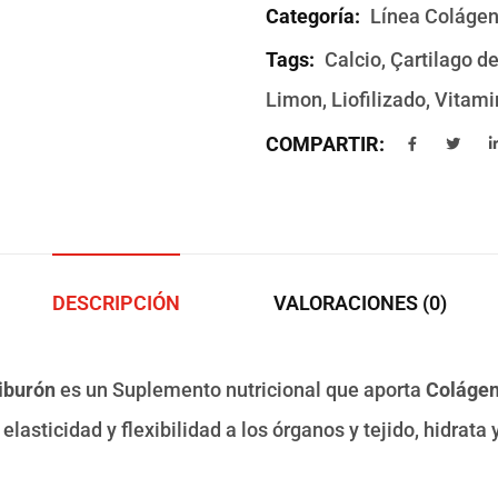
Categoría:
Línea Coláge
Tags:
Calcio
,
Çartilago d
Limon
,
Liofilizado
,
Vitami
COMPARTIR:
DESCRIPCIÓN
VALORACIONES (0)
Tiburón
es un Suplemento nutricional que aporta
Coláge
elasticidad y flexibilidad a los órganos y tejido, hidrata 