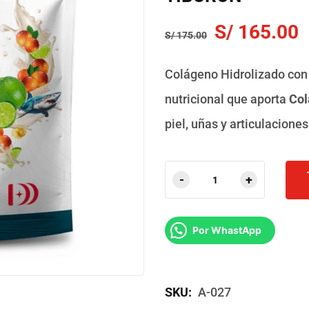
S/
165.00
S/
175.00
Colágeno Hidrolizado co
nutricional que aporta
Col
piel, uñas y articulacione
Por WhastApp
SKU:
A-027