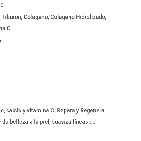
no
e Tiburon
,
Colageno
,
Colageno Hidrolizado
,
na C
no
, calcio y vitamina C. Repara y Regenera
y da belleza a la piel, suaviza líneas de