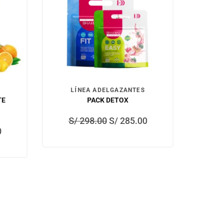
LÍNEA ADELGAZANTES
TE
PACK DETOX
S/
298.00
S/
285.00
0