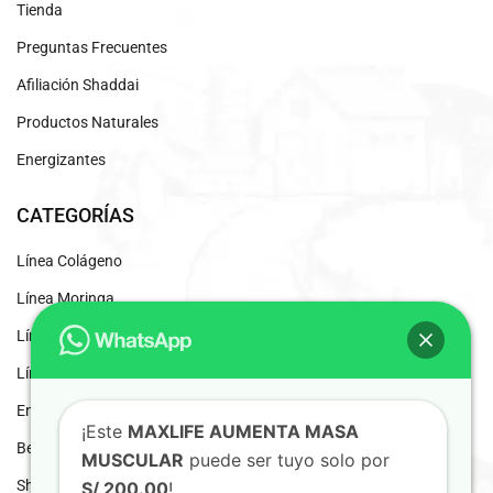
Tienda
Preguntas Frecuentes
Afiliación Shaddai
Productos Naturales
Energizantes
CATEGORÍAS
Línea Colágeno
Línea Moringa
Línea Clorofila
Línea Desintoxicantes
Energizante Natural
¡Este
MAXLIFE AUMENTA MASA
Beneficios del Café Liofilizado
MUSCULAR
puede ser tuyo solo por
Shaddai Inscripción
S/ 200.00
!