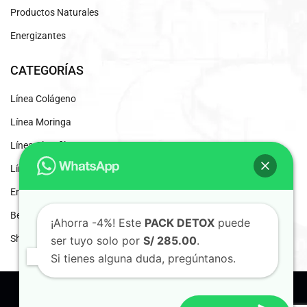
Productos Naturales
Energizantes
CATEGORÍAS
Línea Colágeno
Línea Moringa
Línea Clorofila
Línea Desintoxicantes
Energizante Natural
Beneficios del Café Liofilizado
¡Ahorra -4%! Este
PACK DETOX
puede
Shaddai Inscripción
ser tuyo solo por
S/ 285.00
.
Si tienes alguna duda, pregúntanos.
© 2024 Shaddai. Distribuidores Independientes.