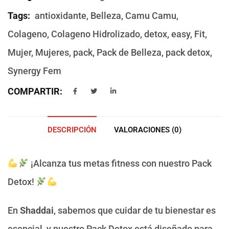
Tags:
antioxidante
,
Belleza
,
Camu Camu
,
Colageno
,
Colageno Hidrolizado
,
detox
,
easy
,
Fit
,
Mujer
,
Mujeres
,
pack
,
Pack de Belleza
,
pack detox
,
Synergy Fem
COMPARTIR:
DESCRIPCIÓN
VALORACIONES (0)
¡Alcanza tus metas fitness con nuestro Pack
Detox!
En
Shaddai
, sabemos que cuidar de tu bienestar es
esencial, y nuestro Pack Detox está diseñado para