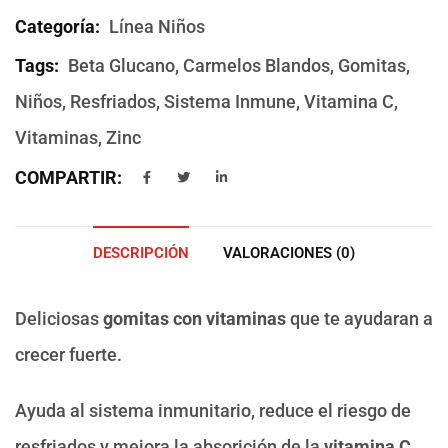
Categoría:
Línea Niños
Tags:
Beta Glucano
,
Carmelos Blandos
,
Gomitas
,
Niños
,
Resfriados
,
Sistema Inmune
,
Vitamina C
,
Vitaminas
,
Zinc
COMPARTIR:
DESCRIPCIÓN
VALORACIONES (0)
Deliciosas
gomitas con vitaminas
que te ayudaran a
crecer fuerte.
Ayuda al sistema inmunitario, reduce el riesgo de
resfriados y mejora la absorición de la
vitamina C
,